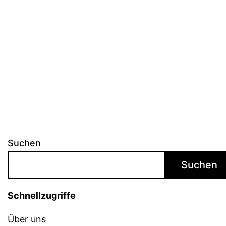
der
Veränderung
eine
Rolle
spielen
Suchen
Suchen
Schnellzugriffe
Über uns